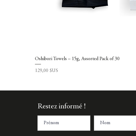
Oshibori Towels – 15g, Assorted Pack of 30
Prix
129,00 $US
Restez informé !