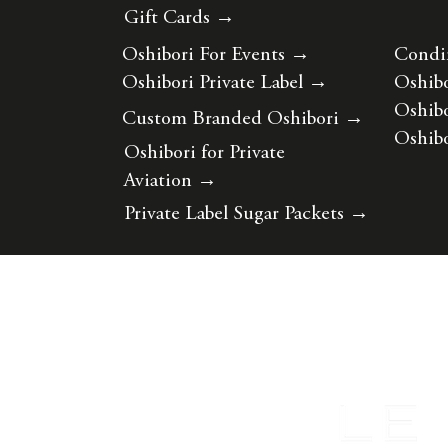
Gift Cards →
Oshibori For Events
→
Condi
Oshibori Private Label
→
Oshibo
Oshibo
Custom Branded Oshibori
→
Oshibo
Oshibori for Private
Aviation
→
Private Label Sugar Packets
→