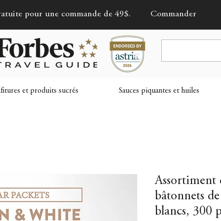
gratuite pour une commande de 49$.
Commander
itures et produits sucrés
Sauces piquantes et huiles
Assortiment 
bâtonnets de
blancs, 300 p