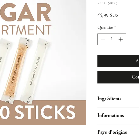
SKU : 50123
Prix
45,99 $US
Quantité
*
A
Com
Ingrédients
Sucre de canne brut bio
Informations
- Conditionnement : 30
Pays d'origine