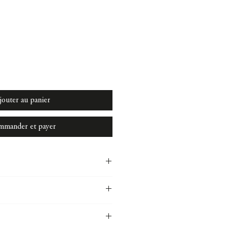
jouter au panier
mander et payer
logique.
0 unités