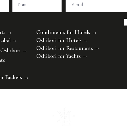
nts
→
Condiments for Hotels
→
Label
→
Oshibori for Hotels
→
Oshibori for Restaurants
→
 Oshibori
→
Oshibori for Yachts
→
ate
ar Packets
→