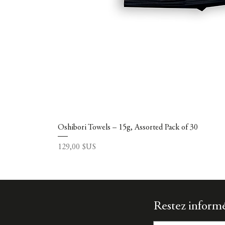
Oshibori Towels – 15g, Assorted Pack of 30
Prix
129,00 $US
Restez informé