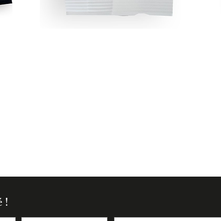
Aperçu rapide
 !