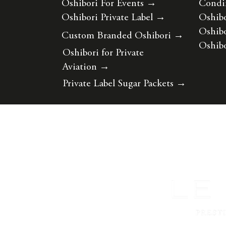
Oshibori For Events
→
Condi
Oshibori Private Label
→
Oshibo
Oshibo
Custom Branded Oshibori
→
Oshibo
Oshibori for Private
Aviation
→
Private Label Sugar Packets
→