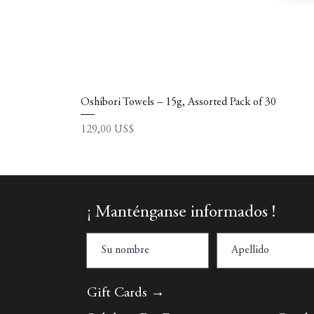
Oshibori Towels – 15g, Assorted Pack of 30
Precio
129,00 US$
¡ Manténganse informados !
Gift Cards →