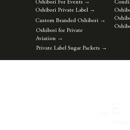
Oshibori For Events
→
Condi
Oshibori Private Label
→
Oshibo
Oshibo
Custom Branded Oshibori
→
Oshibo
Oshibori for Private
Aviation
→
Private Label Sugar Packets
→