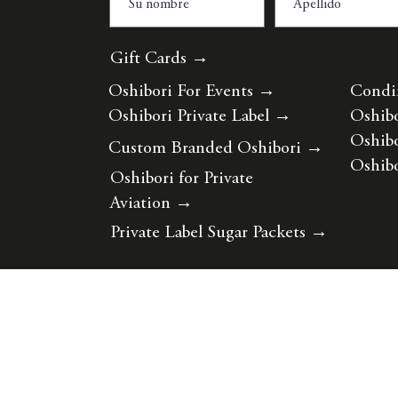
Gift Cards →
Oshibori For Events
→
Condi
Oshibori Private Label
→
Oshibo
Oshibo
Custom Branded Oshibori
→
Oshibo
Oshibori for Private
Aviation
→
Private Label Sugar Packets
→